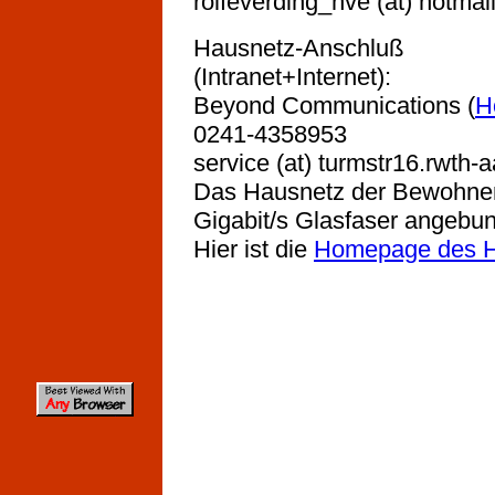
rolfeverding_hve (at) hotmai
Hausnetz-Anschluß
(Intranet+Internet):
Beyond Communications (
H
0241-4358953
service (at) turmstr16.rwth-
Das Hausnetz der Bewohner 
Gigabit/s Glasfaser angebu
Hier ist die
Homepage des 